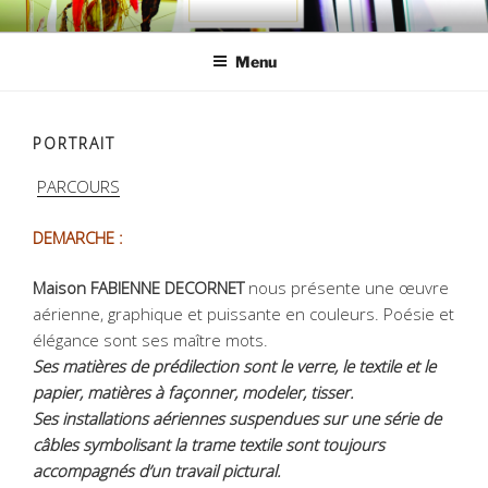
Aller
MAISON FABIENNE DECORNET
au
Menu
contenu
principal
PORTRAIT
PARCOURS
DEMARCHE :
Maison FABIENNE DECORNET
nous présente une œuvre
aérienne, graphique et puissante en couleurs. Poésie et
élégance sont ses maître mots.
Ses matières de prédilection sont le verre, le textile et le
papier,
matières à façonner, modeler, tisser.
Ses installations aériennes
suspendues sur une série de
câbles symbolisant la
trame textile sont toujours
accompagnés d’un travail pictural.